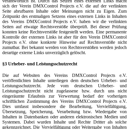
verantwortlich ist. Durch das Setzen eines externen Links macht
sich der Verein DMXControl Projects e.V. die auf der verlinkten
Seite abrufbaren Inhalte oder Meinungen nicht zu Eigen. Zum
Zeitpunkt des erstmaligen Setzens eines externen Links in Inhalten
des Vereins DMXControl Projects e.V. haben wir die verlinkten
Seiten auf etwaige Rechtsverstöße überprüft. Bei dieser Prüfung
konnten keine Rechtsverstöße festgestellt werden. Eine permanente
Kontrolle der externen Links ist aber für den Verein DMXControl
Projects e.V. ohne konkrete Hinweise auf Rechtsverstöße nicht
zumutbar. Bei bekannt werden von Rechtsverstößen werden jedoch
derartige externe Links unverzüglich gelöscht.
§3 Urheber- und Leistungsschutzrecht
Die auf Websiten des Vereins DMXControl Projects e.V.
veröffentlichten Inhalte unterliegen dem deutschen Urheber- und
Leistungsschutzrecht. Jede vom deutschen Urheber- und
Leistungsschutzrecht nicht zugelassene bzw. durch uns nicht
eingeräumte Erlaubnis zur Verwertung bedarf der vorherigen
schriftlichen Zustimmung des Vereins DMXControl Projects e.V.
Dies umfasst insbesondere die Bearbeitung, Vervielfältigung,
Übersetzung, Speicherung, Verarbeitung bzw. Wiedergabe von
Inhalten in Datenbanken oder anderen elektronischen Medien und
Systemen. Dabei wurden Inhalte und Rechte Dritter als solche
gekennzeichnet. Die Vervielfältigung oder Weitergabe von Inhalten