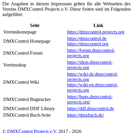
Die Angaben in diesem Impressum gelten für alle Webseiten des
Vereins DMXControl Projects e.V. Diese Seiten sind im Folgenden
aufgeführt:
Seite
Link
Vereinshomepage
https://dmxcontrol-projects.org
https://dmxcontrol.de
DMXControl Homepage
https://dmxcontrol.org
https://forum.dmxcontrol-
DMXControl Forum
projects.org
https://shop.dmxcontrol-
Vereinsshop
projects.org
https://wiki-de.dmxcontrol-
projects.org
DMXControl Wiki
https://wiki-en.dmxcontrol-
projects.org
https://bugs.dmxcontrol-
DMXControl Bugtracker
projects.org/
DMXControl DDF Library
https://ddf.dmxcontrol.de
DMXControl Buch-Seite
https://dmxbuch.de/
©
DMXControl Projects e.V.
2017 - 2026