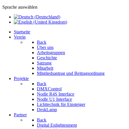
Sprache auswählen
Startseite
Verein
Back
Über uns
Arbeitsgruppen
Geschichte
Satzung
Mitarbeit
Mitgliedsantrag und Beitragsordnung
Projekte
Back
DMXControl
Nodle R4S Interface
Nodle U1 Interface
Lichttechnik für Einsteiger
DeskLamp
Partner
Back
Digital Enlightenment